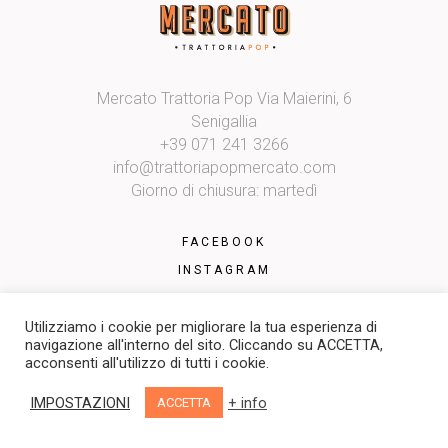
Mercato Trattoria Pop Via Maierini, 6
Senigallia
+39 071 241 3266
info@trattoriapopmercato.com
Giorno di chiusura: martedì
FACEBOOK
INSTAGRAM
Utilizziamo i cookie per migliorare la tua esperienza di
navigazione all'interno del sito. Cliccando su ACCETTA,
acconsenti all'utilizzo di tutti i cookie.
© Mercato Trattoria Pop. All Rights Reserved.
IMPOSTAZIONI
+ info
ACCETTA