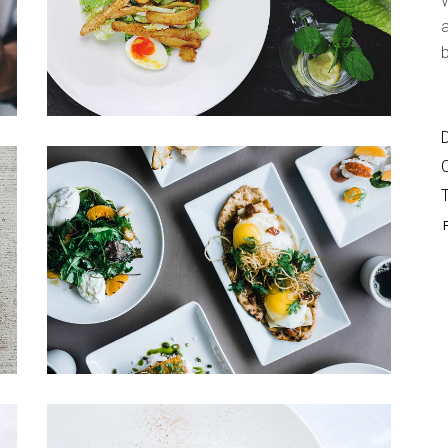
v
a
b
D