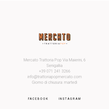
Mercato Trattoria Pop Via Maierini, 6
Senigallia
+39 071 241 3266
info@trattoriapopmercato.com
Giorno di chiusura: martedì
FACEBOOK
INSTAGRAM