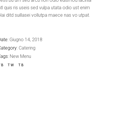
esti bu um sed arcu non odio euismod lacinia
tl quis ris useis sed vulpa utata odio ust enim
lai ditd suillasei vollutpa maece nas vo utpat.
ate:
Giugno 14, 2018
Category:
Catering
Tags:
New Menu
FB
TW
TB