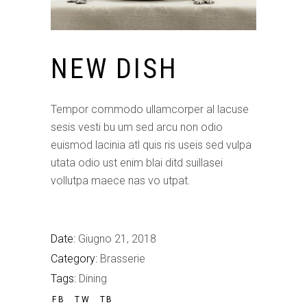
NEW DISH
Tempor commodo ullamcorper al lacuse
sesis vesti bu um sed arcu non odio
euismod lacinia atl quis ris useis sed vulpa
utata odio ust enim blai ditd suillasei
vollutpa maece nas vo utpat.
Date:
Giugno 21, 2018
Category:
Brasserie
Tags:
Dining
FB
TW
TB