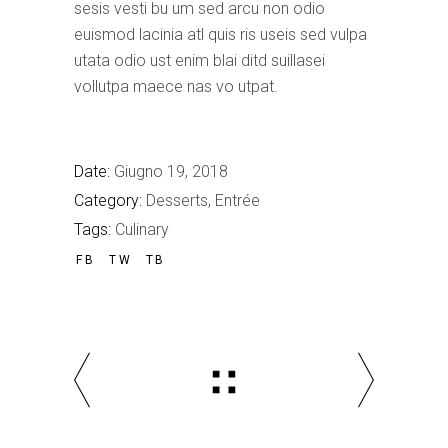
sesis vesti bu um sed arcu non odio
euismod lacinia atl quis ris useis sed vulpa
utata odio ust enim blai ditd suillasei
vollutpa maece nas vo utpat.
Date:
Giugno 19, 2018
Category:
Desserts
Entrée
Tags:
Culinary
FB
TW
TB