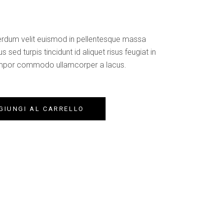
terdum velit euismod in pellentesque massa
us sed turpis tincidunt id aliquet risus feugiat in
empor commodo ullamcorper a lacus.
GIUNGI AL CARRELLO