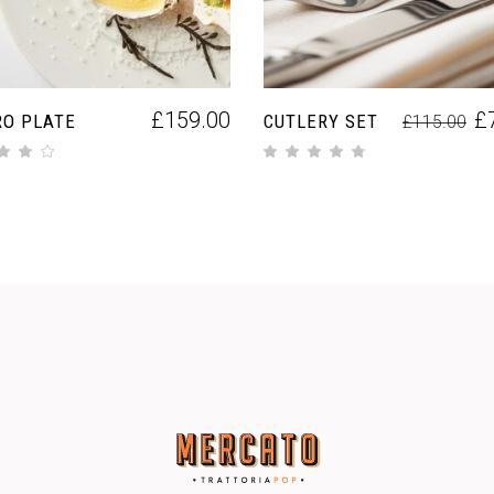
£
159.00
£
RO PLATE
CUTLERY SET
£
115.00