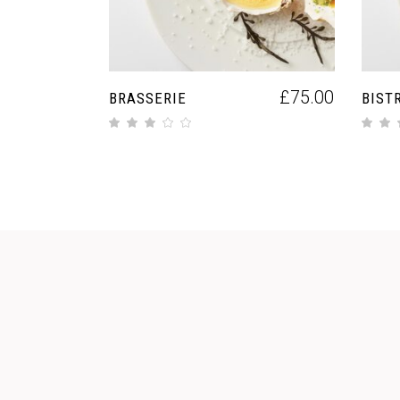
£
75.00
BRASSERIE
BIST
su 5