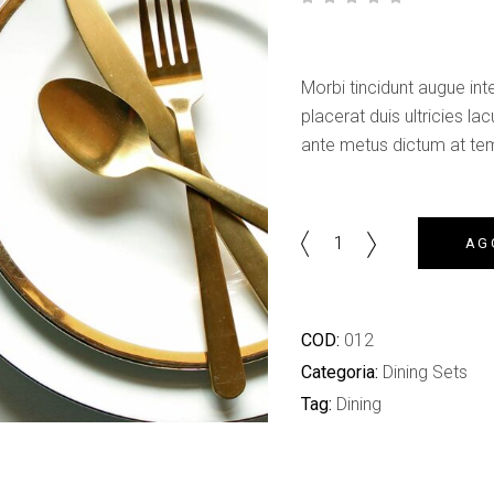
su 5 su base di
Morbi tincidunt augue in
placerat duis ultricies lac
ante metus dictum at t
Quantity
AG
COD:
012
Categoria:
Dining Sets
Tag:
Dining