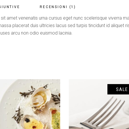
GIUNTIVE
RECENSIONI (1)
 sit amet venenatis urna cursus eget nunc scelerisque viverra maur
ssa placerat duis ultricies lacus sed turpis tincidunt id aliquet 
ses arcu non odio euismod lacinia.
SALE
GIUNGI AL CARRELLO
AGGIUNGI AL CARREL