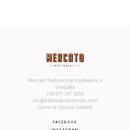
Mercato Trattoria Pop Via Maierini, 6
Senigallia
+39 071 241 3266
info@trattoriapopmercato.com
Giorno di chiusura: martedì
FACEBOOK